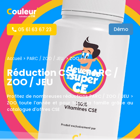
Démo
05 61 63 67 23
Accueil
>
PARC / ZOO / JEU
> ZOO
> 1
Réduction CSE - PARC /
ZOO / JEU
Profitez de nombreuses réductions PARC / ZOO / JEU >
ZOO toute l'année et pour toute la famille grâce au
catalogue d'offres CSE