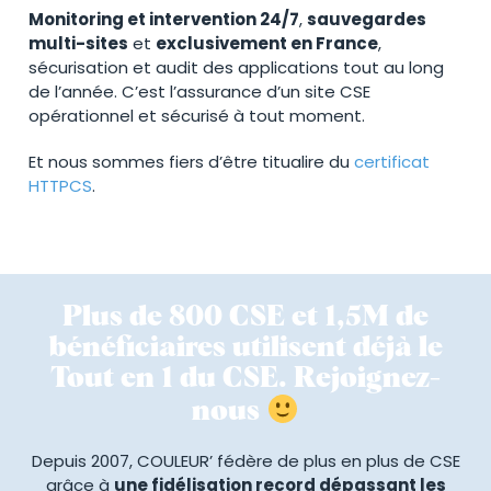
Monitoring et intervention 24/7
,
sauvegardes
multi-sites
et
exclusivement en France
,
sécurisation et audit des applications tout au long
de l’année. C’est l’assurance d’un site CSE
opérationnel et sécurisé à tout moment.
Et nous sommes fiers d’être titualire du
certificat
HTTPCS
.
Plus de 800 CSE et 1,5M de
bénéficiaires utilisent déjà le
Tout en 1 du CSE. Rejoignez-
nous
Depuis 2007, COULEUR’ fédère de plus en plus de CSE
grâce
à
une fidélisation record dépassant les