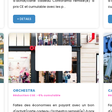
d'achat/carte cadeau Conforama remisé(e) à
d'
prix CE et cumulable avec les p...
cu
+ DETAILS
ORCHESTRA
C
Réduction CSE : -6% cumulable
Ré
Faites des économies en payant avec un bon
Fa
d'achat/carte cadeau Orchestra remisé(e) à prix
d'