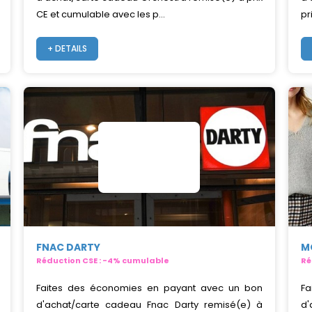
CE et cumulable avec les p...
pr
+ DETAILS
FNAC DARTY
M
Réduction CSE : -4% cumulable
Ré
Faites des économies en payant avec un bon
Fa
d'achat/carte cadeau Fnac Darty remisé(e) à
d'