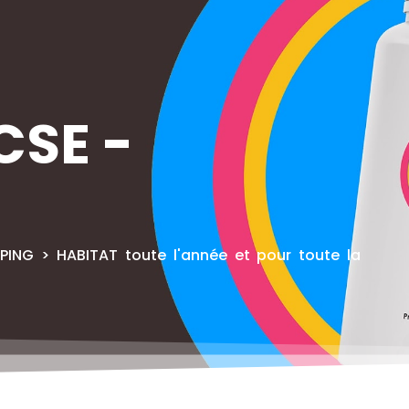
CSE -
PING > HABITAT toute l'année et pour toute la