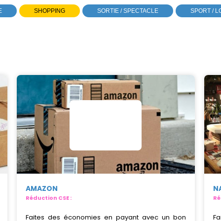
E
SHOPPING
SORTIE / SPECTACLE
SPORT / L
AMAZON
N
Réduction CSE :
Ré
Faites des économies en payant avec un bon
Fa