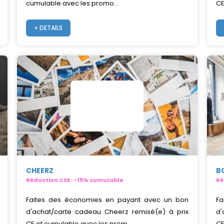
cumulable avec les promo...
CE
+ DETAILS
CHEERZ
B
Réduction CSE : -15% cumulable
Ré
Faites des économies en payant avec un bon
Fa
d'achat/carte cadeau Cheerz remisé(e) à prix
d'
CE et cumulable avec les prom...
CE