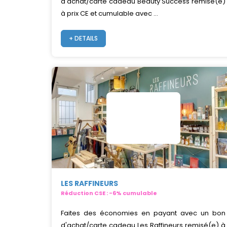
d'achat/carte cadeau Beauty Success remisé(e)
à prix CE et cumulable avec ...
+ DETAILS
LES RAFFINEURS
Réduction CSE : -6% cumulable
Faites des économies en payant avec un bon
d'achat/carte cadeau Les Raffineurs remisé(e) à