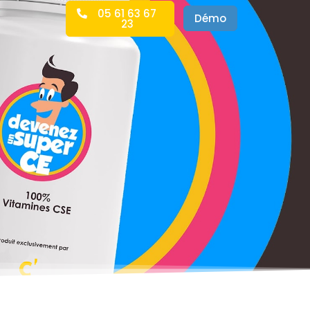
05 61 63 67
Démo
23