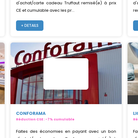
d'achat/carte cadeau Truffaut remisé(e) à prix
d
CE et cumulable avec les pr...
re
+ DETAILS
CONFORAMA
L
Réduction CSE : -7% cumulable
Ré
Faites des économies en payant avec un bon
Fa