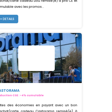
achat/carte cadeau Liou remisé(e) à prix CE et
mulable avec les promos...
+ DETAILS
ASTORAMA
duction CSE : -4% cumulable
ites des économies en payant avec un bon
achat/carte cadeau Castorama remisé(e) à