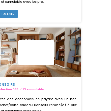
 et cumulable avec les pro...
+ DETAILS
ONSOIRS
duction CSE : -11% cumulable
ites des économies en payant avec un bon
achat/carte cadeau Bonsoirs remisé(e) à prix
 et cumulable avec les pr...