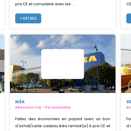
prix CE et cumulable avec les ...
CE
+ DETAILS
IKÉA
S
Réduction CSE : -3% cumulable
Ré
Faites des économies en payant avec un bon
Fa
d'achat/carte cadeau Ikéa remisé(e) à prix CE et
d'