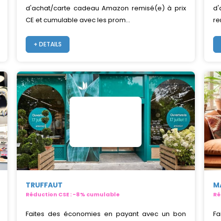
d'achat/carte cadeau Amazon remisé(e) à prix
d'
CE et cumulable avec les prom...
re
+ DETAILS
TRUFFAUT
M
Réduction CSE : -8% cumulable
Ré
Faites des économies en payant avec un bon
Fa