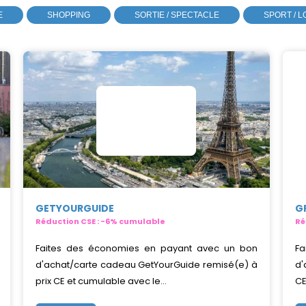
E
SHOPPING
SORTIE / SPECTACLE
SPORT / L
GETYOURGUIDE
G
Réduction CSE : -6% cumulable
Ré
Faites des économies en payant avec un bon
Fa
d'achat/carte cadeau GetYourGuide remisé(e) à
d'
prix CE et cumulable avec le...
CE