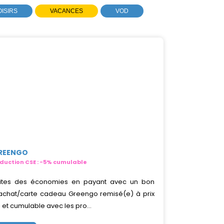
OISIRS
VACANCES
VOD
REENGO
duction CSE : -5% cumulable
ites des économies en payant avec un bon
achat/carte cadeau Greengo remisé(e) à prix
 et cumulable avec les pro...