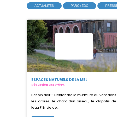
ACTUALITÉS
PARC / ZOO
PRESS
ESPACES NATURELS DE LA MEL
Réduction CSE : -64%
Besoin dair ? Dentendre le murmure du vent dans
les arbres, le chant dun oiseau, le clapotis de
leau ? Envie de...