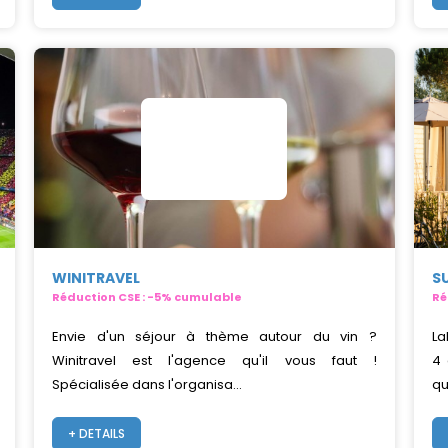
WINITRAVEL
S
Réduction CSE : -5% cumulable
Ré
Envie d'un séjour à thème autour du vin ?
La
Winitravel est l'agence qu'il vous faut !
4 
Spécialisée dans l'organisa...
qu
+ DETAILS