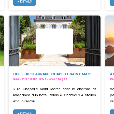
+ DETAILS
HOTEL RESTAURANT CHAPELLE SAINT MARTIN****
A
Réduction CSE : -8% ou avantages
Ré
« La Chapelle Saint Martin cest le charme et
Vo
lélégance dun hôtel Relais & Châteaux 4 étoiles
pe
et dun restau...
du
+ DETAILS