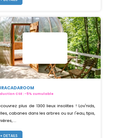
BRACADAROOM
duction CSE : -5% cumulable
couvrez plus de 1300 lieux insolites ! Lov'nids,
lles, cabanes dans les arbres ou sur l'eau, tipis,
ières,....
+ DETAILS