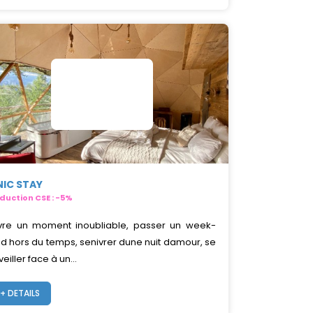
NIC STAY
duction CSE : -5%
vre un moment inoubliable, passer un week-
d hors du temps, senivrer dune nuit damour, se
veiller face à un...
+ DETAILS