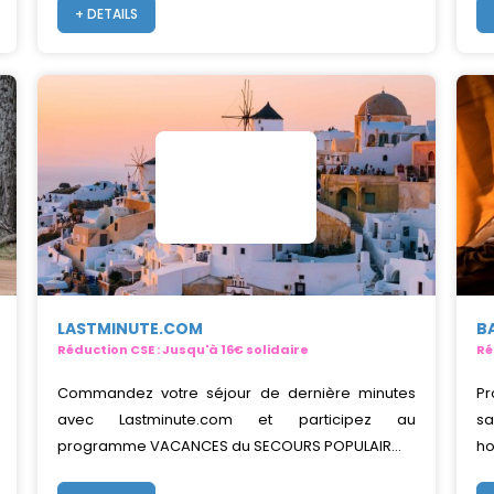
+ DETAILS
LASTMINUTE.COM
B
Réduction CSE : Jusqu'à 16€ solidaire
Ré
Commandez votre séjour de dernière minutes
Pr
avec Lastminute.com et participez au
sa
programme VACANCES du SECOURS POPULAIR...
ho