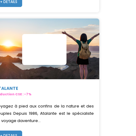
+ DETAILS
TALANTE
duction CSE : -7%
yagez à pied aux confins de la nature et des
uples Depuis 1986, Atalante est le spécialiste
 voyage daventure...
+ DETAILS