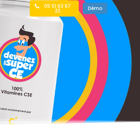
05 61 63 67
Démo
23