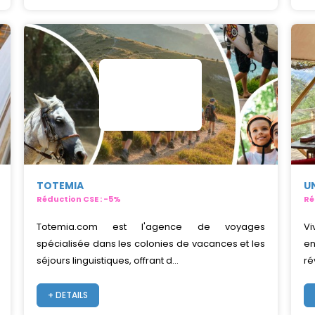
TOTEMIA
U
Réduction CSE : -5%
Ré
Totemia.com est l'agence de voyages
Vi
spécialisée dans les colonies de vacances et les
en
séjours linguistiques, offrant d...
ré
+ DETAILS